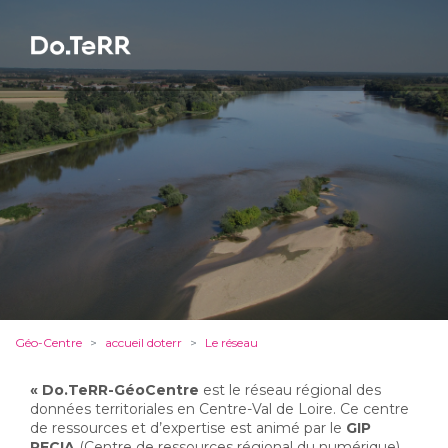
Géo-Centre
accueil doterr
Le réseau
«
Do.TeRR-GéoCentre
est le réseau régional des 
données territoriales en Centre-Val de Loire. Ce centre
de ressources et d’expertise est animé par le
GIP
RECIA
(Centre de ressources régional du numérique) 